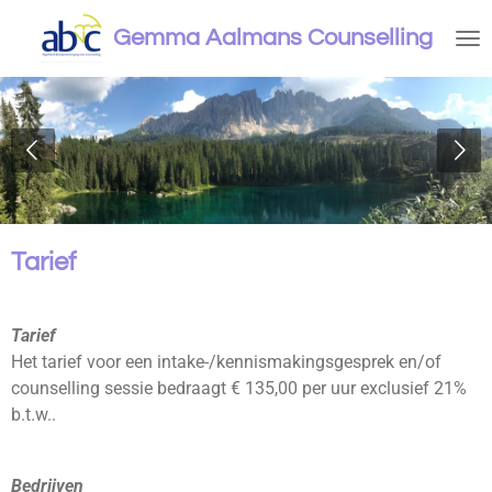
Ga
Gemma Aalmans
Counselling
direct
naar
de
hoofdinhoud
Tarief
Tarief
Het tarief voor een intake-/kennismakingsgesprek en/of
counselling sessie bedraagt € 135,00 per uur exclusief 21%
b.t.w..
Bedrijven